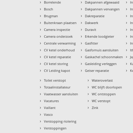
›
›
›
Borrelende
Dakpannen afgewaaid
I
›
›
›
Bosch
Dakpannen vervangen
I
›
›
›
Brugman
Dakreparatie
I
›
›
›
Buitenkraan plaatsen
Dakwerk
I
›
›
›
Camera inspectie
Duravit
In
›
›
›
Camera onderzoek
Erkende loodgieter
In
›
›
›
Centrale verwarming
Gasfitter
I
›
›
›
CV ketel onderhoud
Gasfornuis aansluiten
I
›
›
›
CV ketel reparatie
Gaskachel schoonmaken
J
›
›
›
CV ketel storing
Gasleiding verleggen
K
›
›
›
CV Leiding kapot
Geiser reparatie
K
›
›
Toilet verstopt
Wateroverlast
›
›
Totaalinstallateur
WC blijft doorlopen
›
›
Vaatwasser aansluiten
WC ontstoppen
›
›
Vacatures
WC verstopt
›
›
Vaillant
Zink
›
Vasco
›
Verstopping riolering
›
Verstoppingen