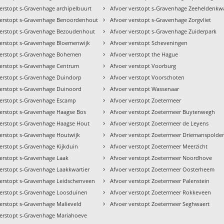
›
erstopt s-Gravenhage archipelbuurt
Afvoer verstopt s-Gravenhage Zeeheldenkwa
›
verstopt s-Gravenhage Benoordenhout
Afvoer verstopt s-Gravenhage Zorgvliet
›
verstopt s-Gravenhage Bezoudenhout
Afvoer verstopt s-Gravenhage Zuiderpark
›
verstopt s-Gravenhage Bloemenwijk
Afvoer verstopt Scheveningen
›
verstopt s-Gravenhage Bohemen
Afvoer verstopt the Hague
›
verstopt s-Gravenhage Centrum
Afvoer verstopt Voorburg
›
verstopt s-Gravenhage Duindorp
Afvoer verstopt Voorschoten
›
verstopt s-Gravenhage Duinoord
Afvoer verstopt Wassenaar
›
verstopt s-Gravenhage Escamp
Afvoer verstopt Zoetermeer
›
verstopt s-Gravenhage Haagse Bos
Afvoer verstopt Zoetermeer Buytenwegh
›
verstopt s-Gravenhage Haagse Hout
Afvoer verstopt Zoetermeer de Leyens
›
verstopt s-Gravenhage Houtwijk
Afvoer verstopt Zoetermeer Driemanspolde
›
erstopt s-Gravenhage Kijkduin
Afvoer verstopt Zoetermeer Meerzicht
›
verstopt s-Gravenhage Laak
Afvoer verstopt Zoetermeer Noordhove
›
erstopt s-Gravenhage Laakkwartier
Afvoer verstopt Zoetermeer Oosterheem
›
verstopt s-Gravenhage Leidschenveen
Afvoer verstopt Zoetermeer Palenstein
›
verstopt s-Gravenhage Loosduinen
Afvoer verstopt Zoetermeer Rokkeveen
›
erstopt s-Gravenhage Malieveld
Afvoer verstopt Zoetermeer Seghwaert
verstopt s-Gravenhage Mariahoeve