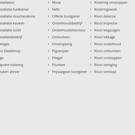
›
›
nstallateur
Mosa
Riolering ontstoppen
›
›
nstallatie badkamer
Nefit
Rioleringswerk
›
›
nstallatie douchecabine
Offerte loodgieter
Riool detectie
›
›
nstallatie keuken
Onderhoudsbedrijf
Riool inspectie
›
›
stallatie toilet
Onderhoudsmonteur
Riool leegzuigen
›
›
stallatiebedrijf
Ontluchten
Riool lekkage
›
›
ntergas
Ontstopping
Riool onderhoud
›
›
tho Daalderop
Pijpsnijder
Riool ontluchten
›
›
aga
Plieger
Riool ontstoppen
›
›
apotte riolering
Plumber
Riool reiniging
›
›
euken afvoer
Prijsopgave loodgieter
Riool verstopt