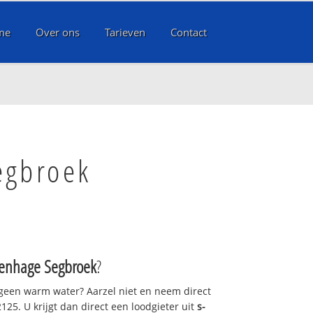
me
Over ons
Tarieven
Contact
egbroek
venhage Segbroek
?
 geen warm water? Aarzel niet en neem direct
125. U krijgt dan direct een loodgieter uit
s-