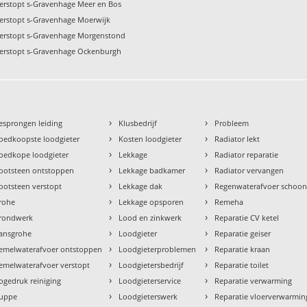
verstopt s-Gravenhage Meer en Bos
verstopt s-Gravenhage Moerwijk
verstopt s-Gravenhage Morgenstond
verstopt s-Gravenhage Ockenburgh
›
›
esprongen leiding
Klusbedrijf
Probleem
›
›
oedkoopste loodgieter
Kosten loodgieter
Radiator lekt
›
›
oedkope loodgieter
Lekkage
Radiator reparatie
›
›
ootsteen ontstoppen
Lekkage badkamer
Radiator vervangen
›
›
ootsteen verstopt
Lekkage dak
Regenwaterafvoer schoo
›
›
rohe
Lekkage opsporen
Remeha
›
›
rondwerk
Lood en zinkwerk
Reparatie CV ketel
›
›
ansgrohe
Loodgieter
Reparatie geiser
›
›
emelwaterafvoer ontstoppen
Loodgieterproblemen
Reparatie kraan
›
›
emelwaterafvoer verstopt
Loodgietersbedrijf
Reparatie toilet
›
›
ogedruk reiniging
Loodgieterservice
Reparatie verwarming
›
›
uppe
Loodgieterswerk
Reparatie vloerverwarmin