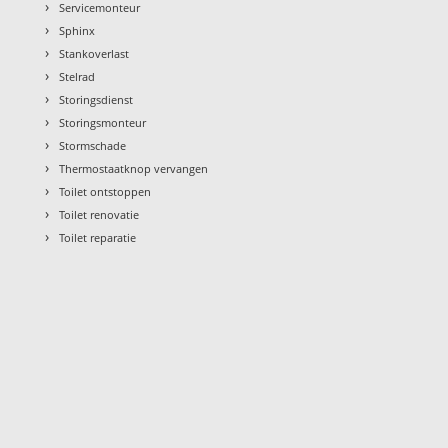
›
Servicemonteur
›
Sphinx
›
Stankoverlast
›
Stelrad
›
Storingsdienst
›
Storingsmonteur
›
Stormschade
›
Thermostaatknop vervangen
›
Toilet ontstoppen
›
Toilet renovatie
›
Toilet reparatie