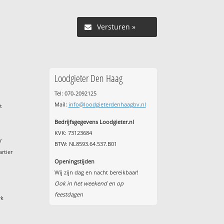
Versturen »
Loodgieter Den Haag
Tel: 070-2092125
n
Mail:
info@loodgieterdenhaagbv.nl
t
Bedrijfsgegevens Loodgieter.nl
KVK: 73123684
r
BTW: NL8593.64.537.B01
rtier
Openingstijden
Wij zijn dag en nacht bereikbaar!
Ook in het weekend en op
feestdagen
rk