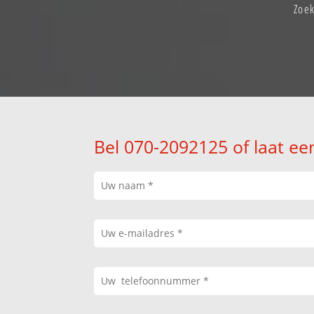
Zoek
Bel 070-2092125 of laat ee