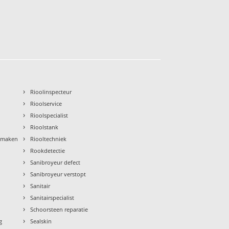
›
Rioolinspecteur
›
Rioolservice
›
Rioolspecialist
›
Rioolstank
›
nmaken
Riooltechniek
›
Rookdetectie
›
Sanibroyeur defect
›
Sanibroyeur verstopt
›
Sanitair
›
Sanitairspecialist
›
Schoorsteen reparatie
›
g
Sealskin