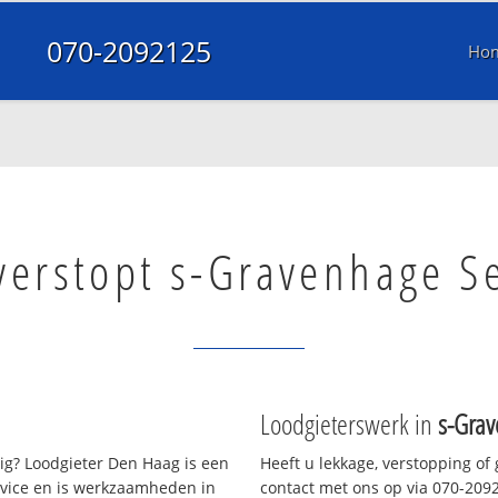
070-2092125
Ho
verstopt s-Gravenhage S
Loodgieterswerk in
s-Gra
g? Loodgieter Den Haag is een
Heeft u lekkage, verstopping of
rvice en is werkzaamheden in
contact met ons op via 070-2092