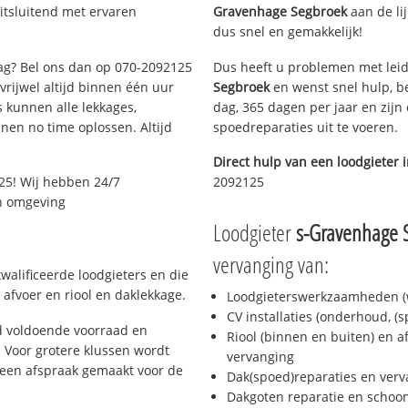
itsluitend met ervaren
Gravenhage Segbroek
aan de lij
dus snel en gemakkelijk!
aag? Bel ons dan op 070-2092125
Dus heeft u problemen met leid
 vrijwel altijd binnen één uur
Segbroek
en wenst snel hulp, b
 kunnen alle lekkages,
dag, 365 dagen per jaar en zijn 
en no time oplossen. Altijd
spoedreparaties uit te voeren.
Direct hulp van een loodgieter 
25! Wij hebben 24/7
2092125
en omgeving
Loodgieter
s-Gravenhage 
vervanging van:
walificeerde loodgieters en die
afvoer en riool en daklekkage.
Loodgieterswerkzaamheden (w
CV installaties (onderhoud, (
d voldoende voorraad en
Riool (binnen en buiten) en a
 Voor grotere klussen wordt
vervanging
 een afspraak gemaakt voor de
Dak(spoed)reparaties en verv
Dakgoten reparatie en scho