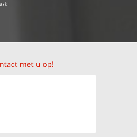
raak!
ntact met u op!