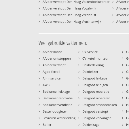
›
›
Afvoer verstopt Den Haag Valkenboskwartier
Afvoer 
›
›
Afvoer verstopt Den Haag Vogelwijk
Afvoer 
›
›
Afvoer verstopt Den Haag Vrederust
Afvoer 
›
›
Afvoer verstopt Den Haag Vruchtenwijk
Afvoer 
Veel gebruikte vaktermen:
›
›
›
Afvoer kapot
CV Service
G
›
›
›
Afvoer ontstoppen
CV-ketel monteur
G
›
›
›
Afvoer verstopt
Dakbedekking
G
›
›
›
Agpo ferroli
Dakdekker
G
›
›
›
All-Inservice
Dakgoot lekkage
G
›
›
›
AWB
Dakgoot reinigen
G
›
›
›
Badkamer lekkage
Dakgoot reparatie
G
›
›
›
Badkamer renovatie
Dakgoot repareren
H
›
›
›
Badkamer ventilatie
Dakgoot schoonmaken
H
›
›
›
Beste loodgieter
Dakgoot verstopt
H
›
›
›
Bevroren waterleiding
Dakgoot vervangen
H
›
›
›
Boiler
Daklekkage
H