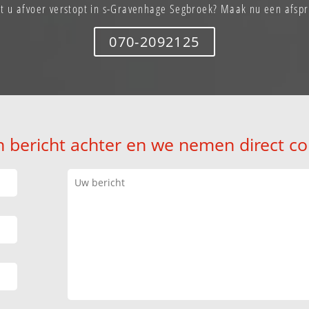
t u afvoer verstopt in s-Gravenhage Segbroek? Maak nu een afsp
070-2092125
n bericht achter en we nemen direct co