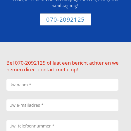
vandaag nog!
070-2092125
Bel 070-2092125 of laat een bericht achter en we
nemen direct contact met u op!