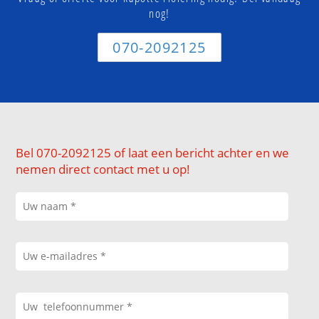
nog!
070-2092125
Bel 070-2092125 of laat een bericht achter en we
nemen direct contact met u op!