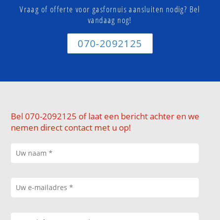
Vraag of offerte voor gasfornuis aansluiten nodig? Bel
vandaag nog!
070-2092125
Bel 070-2092125 of laat een bericht achter en we
nemen direct contact met u op!