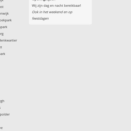
Wij zijn dag en nacht bereikbaar!
ust
Ook in het weekend en op
enwijk
feestdagen
roekpark
spark
urg
denkwartier
et
park
egh
s
polder
t
ve