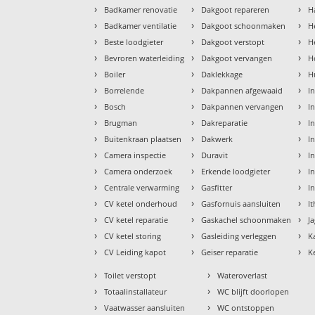
›
›
›
Badkamer renovatie
Dakgoot repareren
H
›
›
›
Badkamer ventilatie
Dakgoot schoonmaken
H
›
›
›
Beste loodgieter
Dakgoot verstopt
H
›
›
›
Bevroren waterleiding
Dakgoot vervangen
H
›
›
›
Boiler
Daklekkage
H
›
›
›
Borrelende
Dakpannen afgewaaid
I
›
›
›
Bosch
Dakpannen vervangen
I
›
›
›
Brugman
Dakreparatie
I
›
›
›
Buitenkraan plaatsen
Dakwerk
I
›
›
›
Camera inspectie
Duravit
In
›
›
›
Camera onderzoek
Erkende loodgieter
In
›
›
›
Centrale verwarming
Gasfitter
I
›
›
›
CV ketel onderhoud
Gasfornuis aansluiten
I
›
›
›
CV ketel reparatie
Gaskachel schoonmaken
J
›
›
›
CV ketel storing
Gasleiding verleggen
K
›
›
›
CV Leiding kapot
Geiser reparatie
K
›
›
Toilet verstopt
Wateroverlast
›
›
Totaalinstallateur
WC blijft doorlopen
›
›
Vaatwasser aansluiten
WC ontstoppen