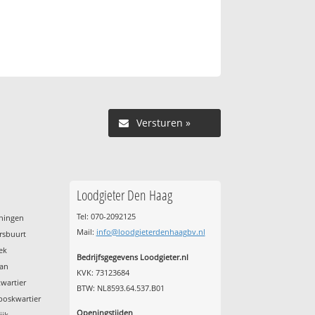
Versturen »
Loodgieter Den Haag
Tel: 070-2092125
eningen
Mail:
info@loodgieterdenhaagbv.nl
rsbuurt
ek
Bedrijfsgegevens Loodgieter.nl
aan
KVK: 73123684
wartier
BTW: NL8593.64.537.B01
boskwartier
Openingstijden
ijk