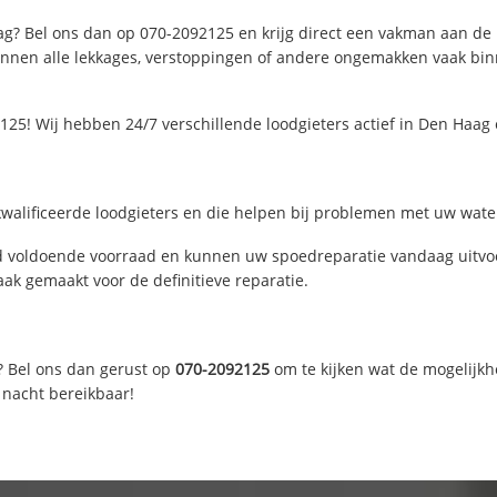
g? Bel ons dan op 070-2092125 en krijg direct een vakman aan de lij
nen alle lekkages, verstoppingen of andere ongemakken vaak binne
25! Wij hebben 24/7 verschillende loodgieters actief in Den Haa
alificeerde loodgieters en die helpen bij problemen met uw waterl
 voldoende voorraad en kunnen uw spoedreparatie vandaag uitvoe
ak gemaakt voor de definitieve reparatie.
? Bel ons dan gerust op
070-2092125
om te kijken wat de mogelijkh
 nacht bereikbaar!