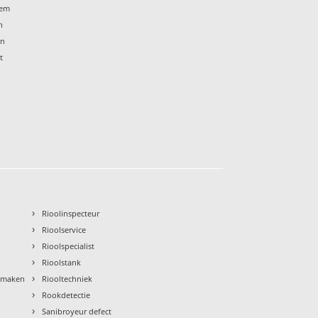
eem
n
en
t
›
Rioolinspecteur
›
Rioolservice
›
Rioolspecialist
›
Rioolstank
›
nmaken
Riooltechniek
›
Rookdetectie
›
Sanibroyeur defect