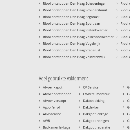
›
›
Riool ontstoppen Den Haag Scheveningen
Riool
›
›
Riool ontstoppen Den Haag Schildersbuurt
Riool
›
›
Riool ontstoppen Den Haag Segbroek
Riool
›
›
Riool ontstoppen Den Haag Sportlaan
Riool
›
›
Riool ontstoppen Den Haag Statenkwartier
Riool
›
›
Riool ontstoppen Den Haag Valkenboskwartier
Riool
›
›
Riool ontstoppen Den Haag Vogelwijk
Riool
›
›
Riool ontstoppen Den Haag Vrederust
Riool
›
›
Riool ontstoppen Den Haag Vruchtenwijk
Riool
Veel gebruikte vaktermen:
›
›
›
Afvoer kapot
CV Service
G
›
›
›
Afvoer ontstoppen
CV-ketel monteur
G
›
›
›
Afvoer verstopt
Dakbedekking
G
›
›
›
Agpo ferroli
Dakdekker
G
›
›
›
All-Inservice
Dakgoot lekkage
G
›
›
›
AWB
Dakgoot reinigen
G
›
›
›
Badkamer lekkage
Dakgoot reparatie
G