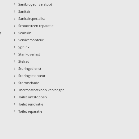
›
Sanibroyeur verstopt
›
Sanitair
›
Sanitairspecialist
›
Schoorsteen reparatie
›
g
Sealskin
›
Servicemonteur
›
Sphinx
›
Stankoverlast
›
Stelrad
›
Storingsdienst
›
Storingsmonteur
›
Stormschade
›
Thermostaatknop vervangen
›
Toilet ontstoppen
›
Toilet renovatie
›
Toilet reparatie