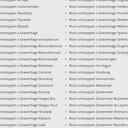
›
 ontstoppen Leidschendam
Riool ontstoppen s-Gravenhage Vreder
›
 ontstoppen Nootdorp
Riool ontstoppen s-Gravenhage Vrucht
›
ontstoppen Pijnacker
Riool ontstoppen s-Gravenhage Westb
›
ontstoppen Rijswijk
Riool ontstoppen s-Gravenhage Willem
›
 ontstoppen s-Gravenhage
Riool ontstoppen s-Gravenhage Ypenb
›
 ontstoppen s-Gravenhage archipelbuurt
Riool ontstoppen s-Gravenhage Zeehel
›
 ontstoppen s-Gravenhage Benoordenhout
Riool ontstoppen s-Gravenhage Zorgvli
›
 ontstoppen s-Gravenhage Bezoudenhout
Riool ontstoppen s-Gravenhage Zuider
›
 ontstoppen s-Gravenhage Bloemenwijk
Riool ontstoppen Scheveningen
›
 ontstoppen s-Gravenhage Bohemen
Riool ontstoppen the Hague
›
 ontstoppen s-Gravenhage Centrum
Riool ontstoppen Voorburg
›
 ontstoppen s-Gravenhage Duindorp
Riool ontstoppen Voorschoten
›
 ontstoppen s-Gravenhage Duinoord
Riool ontstoppen Wassenaar
›
 ontstoppen s-Gravenhage Escamp
Riool ontstoppen Zoetermeer
›
 ontstoppen s-Gravenhage Haagse Bos
Riool ontstoppen Zoetermeer Buytenw
›
 ontstoppen s-Gravenhage Haagse Hout
Riool ontstoppen Zoetermeer de Leyen
›
 ontstoppen s-Gravenhage Houtwijk
Riool ontstoppen Zoetermeer Driemans
›
 ontstoppen s-Gravenhage Kijkduin
Riool ontstoppen Zoetermeer Meerzich
›
 ontstoppen s-Gravenhage Laak
Riool ontstoppen Zoetermeer Noordho