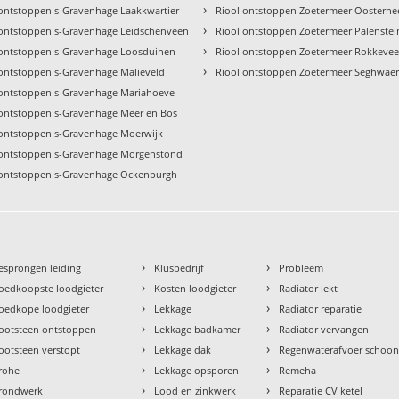
›
 ontstoppen s-Gravenhage Laakkwartier
Riool ontstoppen Zoetermeer Oosterh
›
 ontstoppen s-Gravenhage Leidschenveen
Riool ontstoppen Zoetermeer Palenstei
›
 ontstoppen s-Gravenhage Loosduinen
Riool ontstoppen Zoetermeer Rokkeve
›
 ontstoppen s-Gravenhage Malieveld
Riool ontstoppen Zoetermeer Seghwaer
 ontstoppen s-Gravenhage Mariahoeve
 ontstoppen s-Gravenhage Meer en Bos
 ontstoppen s-Gravenhage Moerwijk
 ontstoppen s-Gravenhage Morgenstond
 ontstoppen s-Gravenhage Ockenburgh
›
›
esprongen leiding
Klusbedrijf
Probleem
›
›
oedkoopste loodgieter
Kosten loodgieter
Radiator lekt
›
›
oedkope loodgieter
Lekkage
Radiator reparatie
›
›
ootsteen ontstoppen
Lekkage badkamer
Radiator vervangen
›
›
ootsteen verstopt
Lekkage dak
Regenwaterafvoer schoo
›
›
rohe
Lekkage opsporen
Remeha
›
›
rondwerk
Lood en zinkwerk
Reparatie CV ketel