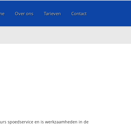
me
Over ons
Tarieven
Contact
 uurs spoedservice en is werkzaamheden in de