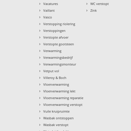
›
›
Vacatures
WC verstopt
›
›
Vaillant
Zink
›
Vasco
›
Verstopping riolering
›
Verstoppingen
›
Verstopte afvoer
›
Verstopte gootsteen
›
Verwarming
›
Verwarmingsbedrijf
›
Verwarmingsmonteur
›
Vetput vol
›
Villeroy & Boch
›
Vloerverwarming
›
Vloerverwarming lekt
›
Vloerverwarming reparatie
›
Vloerverwarming verstopt
›
Vuile kruipruimte
›
Wasbak ontstoppen
›
Wasbak verstopt