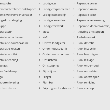
›
›
ansgrohe
Loodgieter
Reparatie geiser
›
›
emelwaterafvoer ontstoppen
Loodgieterproblemen
Reparatie kraan
›
›
emelwaterafvoer verstopt
Loodgietersbedrijf
Reparatie toilet
›
›
ogedruk reiniging
Loodgieterservice
Reparatie verwarming
›
›
uppe
Loodgieterswerk
Reparatie vloerverwarmin
›
›
nstallateur
Mosa
Riolering ontstoppen
›
›
nstallatie badkamer
Nefit
Rioleringswerk
›
›
nstallatie douchecabine
Offerte loodgieter
Riool detectie
›
›
nstallatie keuken
Onderhoudsbedrijf
Riool inspectie
›
›
stallatie toilet
Onderhoudsmonteur
Riool leegzuigen
›
›
stallatiebedrijf
Ontluchten
Riool lekkage
›
›
ntergas
Ontstopping
Riool onderhoud
›
›
tho Daalderop
Pijpsnijder
Riool ontluchten
›
›
aga
Plieger
Riool ontstoppen
›
›
apotte riolering
Plumber
Riool reiniging
›
›
euken afvoer
Prijsopgave loodgieter
Riool verstopt