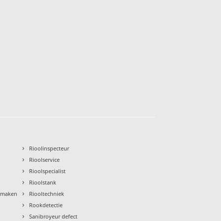
›
Rioolinspecteur
›
Rioolservice
›
Rioolspecialist
›
Rioolstank
›
nmaken
Riooltechniek
›
Rookdetectie
›
Sanibroyeur defect