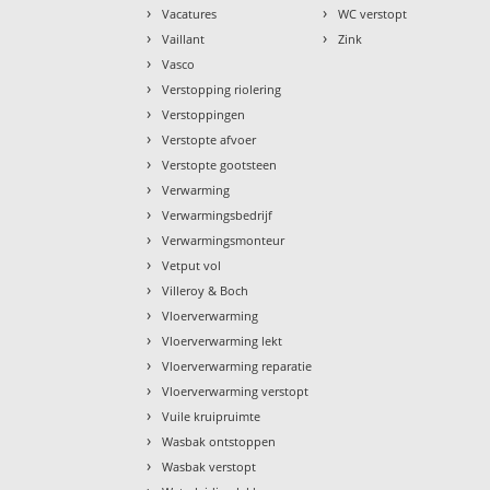
›
›
Vacatures
WC verstopt
›
›
Vaillant
Zink
›
Vasco
›
Verstopping riolering
›
Verstoppingen
›
Verstopte afvoer
›
Verstopte gootsteen
›
Verwarming
›
Verwarmingsbedrijf
›
Verwarmingsmonteur
›
Vetput vol
›
Villeroy & Boch
›
Vloerverwarming
›
Vloerverwarming lekt
›
Vloerverwarming reparatie
›
Vloerverwarming verstopt
›
Vuile kruipruimte
›
Wasbak ontstoppen
›
Wasbak verstopt