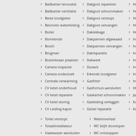
›
›
›
Badkamer renovatie
Dakgoot repareren
H
›
›
›
Badkamer ventilatie
Dakgoot schoonmaken
H
›
›
›
Beste loodgieter
Dakgoot verstopt
H
›
›
›
Bevroren waterleiding
Dakgoot vervangen
H
›
›
›
Boiler
Daklekkage
H
›
›
›
Borrelende
Dakpannen afgewaaid
I
›
›
›
Bosch
Dakpannen vervangen
I
›
›
›
Brugman
Dakreparatie
I
›
›
›
Buitenkraan plaatsen
Dakwerk
I
›
›
›
Camera inspectie
Duravit
In
›
›
›
Camera onderzoek
Erkende loodgieter
In
›
›
›
Centrale verwarming
Gasfitter
I
›
›
›
CV ketel onderhoud
Gasfornuis aansluiten
I
›
›
›
CV ketel reparatie
Gaskachel schoonmaken
J
›
›
›
CV ketel storing
Gasleiding verleggen
K
›
›
›
CV Leiding kapot
Geiser reparatie
K
›
›
Toilet verstopt
Wateroverlast
›
›
Totaalinstallateur
WC blijft doorlopen
›
›
Vaatwasser aansluiten
WC ontstoppen