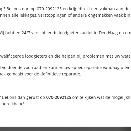
g? Bel ons dan op 070-2092125 en krijg direct een vakman aan de lij
nen alle lekkages, verstoppingen of andere ongemakken vaak binne
ij hebben 24/7 verschillende loodgieters actief in Den Haag en o
alificeerde loodgieters en die helpen bij problemen met uw waterl
 voldoende voorraad en kunnen uw spoedreparatie vandaag uitvoe
ak gemaakt voor de definitieve reparatie.
? Bel ons dan gerust op
070-2092125
om te kijken wat de mogelijkh
t bereikbaar!