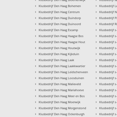
›
›
Klusbedrijf Den Haag Bohemen
Klusbedrijf 
›
›
Klusbedrijf Den Haag Centrum
Klusbedrijf 
›
›
Klusbedrijf Den Haag Duindorp
Klusbedrijf P
›
›
Klusbedrijf Den Haag Duinoord
Klusbedrijf R
›
›
Klusbedrijf Den Haag Escamp
Klusbedrijf 
›
›
Klusbedrijf Den Haag Haagse Bos
Klusbedrijf 
›
›
Klusbedrijf Den Haag Haagse Hout
Klusbedrijf
›
›
Klusbedrijf Den Haag Houtwijk
Klusbedrijf
›
›
Klusbedrijf Den Haag Kijkduin
Klusbedrijf 
›
›
Klusbedrijf Den Haag Laak
Klusbedrijf
›
›
Klusbedrijf Den Haag Laakkwartier
Klusbedrijf 
›
›
Klusbedrijf Den Haag Leidschenveen
Klusbedrijf 
›
›
Klusbedrijf Den Haag Loosduinen
Klusbedrijf 
›
›
Klusbedrijf Den Haag Malieveld
Klusbedrijf 
›
›
Klusbedrijf Den Haag Mariahoeve
Klusbedrijf 
›
›
Klusbedrijf Den Haag Meer en Bos
Klusbedrijf 
›
›
Klusbedrijf Den Haag Moerwijk
Klusbedrijf 
›
›
Klusbedrijf Den Haag Morgenstond
Klusbedrijf 
›
›
Klusbedrijf Den Haag Ockenburgh
Klusbedrijf 