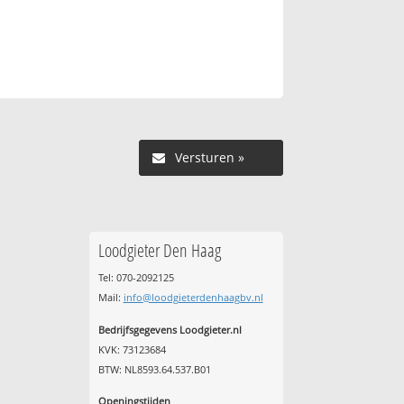
Versturen »
Loodgieter Den Haag
Tel: 070-2092125
Mail:
info@loodgieterdenhaagbv.nl
Bedrijfsgegevens Loodgieter.nl
KVK: 73123684
BTW: NL8593.64.537.B01
Openingstijden