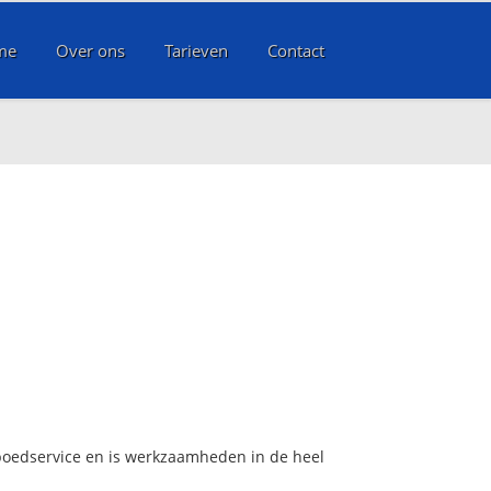
me
Over ons
Tarieven
Contact
spoedservice en is werkzaamheden in de heel