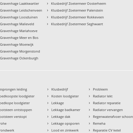
›
s-Gravenhage Laakkwartier
Klusbedrijf Zoetermeer Oosterheem
›
s-Gravenhage Leidschenveen
Klusbedrijf Zoetermeer Palenstein
›
s-Gravenhage Loosduinen
Klusbedrijf Zoetermeer Rokkeveen
›
s-Gravenhage Malieveld
Klusbedrijf Zoetermeer Seghwaert
s-Gravenhage Mariahoeve
s-Gravenhage Meer en Bos
s-Gravenhage Moerwijk
 s-Gravenhage Morgenstond
s-Gravenhage Ockenburgh
›
›
esprongen leiding
Klusbedrijf
Probleem
›
›
oedkoopste loodgieter
Kosten loodgieter
Radiator lekt
›
›
oedkope loodgieter
Lekkage
Radiator reparatie
›
›
ootsteen ontstoppen
Lekkage badkamer
Radiator vervangen
›
›
ootsteen verstopt
Lekkage dak
Regenwaterafvoer schoo
›
›
rohe
Lekkage opsporen
Remeha
›
›
rondwerk
Lood en zinkwerk
Reparatie CV ketel