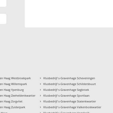
›
Den Haag Westbroekpark
Klusbedrijf s-Gravenhage Scheveningen
›
Den Haag Willemspark
Klusbedrijf s-Gravenhage Schildersbuurt
›
Den Haag Ypenburg
Klusbedrijf s-Gravenhage Segbroek
›
Den Haag Zeeheldenkwartier
Klusbedrijf s-Gravenhage Sportlaan
›
Den Haag Zorgvliet
Klusbedrijf s-Gravenhage Statenkwartier
›
Den Haag Zuiderpark
Klusbedrijf s-Gravenhage Valkenboskwartier
›
a Haye
Klusbedrijf s-Gravenhage Vogelwijk