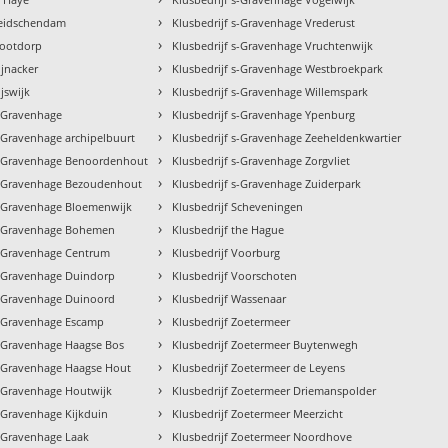
›
Leidschendam
Klusbedrijf s-Gravenhage Vrederust
›
Nootdorp
Klusbedrijf s-Gravenhage Vruchtenwijk
›
ijnacker
Klusbedrijf s-Gravenhage Westbroekpark
›
ijswijk
Klusbedrijf s-Gravenhage Willemspark
›
s-Gravenhage
Klusbedrijf s-Gravenhage Ypenburg
›
s-Gravenhage archipelbuurt
Klusbedrijf s-Gravenhage Zeeheldenkwartier
›
 s-Gravenhage Benoordenhout
Klusbedrijf s-Gravenhage Zorgvliet
›
 s-Gravenhage Bezoudenhout
Klusbedrijf s-Gravenhage Zuiderpark
›
s-Gravenhage Bloemenwijk
Klusbedrijf Scheveningen
›
 s-Gravenhage Bohemen
Klusbedrijf the Hague
›
s-Gravenhage Centrum
Klusbedrijf Voorburg
›
s-Gravenhage Duindorp
Klusbedrijf Voorschoten
›
s-Gravenhage Duinoord
Klusbedrijf Wassenaar
›
s-Gravenhage Escamp
Klusbedrijf Zoetermeer
›
s-Gravenhage Haagse Bos
Klusbedrijf Zoetermeer Buytenwegh
›
s-Gravenhage Haagse Hout
Klusbedrijf Zoetermeer de Leyens
›
s-Gravenhage Houtwijk
Klusbedrijf Zoetermeer Driemanspolder
›
s-Gravenhage Kijkduin
Klusbedrijf Zoetermeer Meerzicht
›
s-Gravenhage Laak
Klusbedrijf Zoetermeer Noordhove