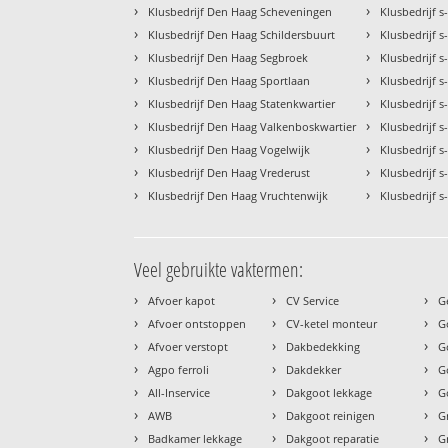
›
›
Klusbedrijf Den Haag Scheveningen
Klusbedrijf 
›
›
Klusbedrijf Den Haag Schildersbuurt
Klusbedrijf 
›
›
Klusbedrijf Den Haag Segbroek
Klusbedrijf 
›
›
Klusbedrijf Den Haag Sportlaan
Klusbedrijf 
›
›
Klusbedrijf Den Haag Statenkwartier
Klusbedrijf 
›
›
Klusbedrijf Den Haag Valkenboskwartier
Klusbedrijf 
›
›
Klusbedrijf Den Haag Vogelwijk
Klusbedrijf 
›
›
Klusbedrijf Den Haag Vrederust
Klusbedrijf
›
›
Klusbedrijf Den Haag Vruchtenwijk
Klusbedrijf 
Veel gebruikte vaktermen:
›
›
›
Afvoer kapot
CV Service
G
›
›
›
Afvoer ontstoppen
CV-ketel monteur
G
›
›
›
Afvoer verstopt
Dakbedekking
G
›
›
›
Agpo ferroli
Dakdekker
G
›
›
›
All-Inservice
Dakgoot lekkage
G
›
›
›
AWB
Dakgoot reinigen
G
›
›
›
Badkamer lekkage
Dakgoot reparatie
G