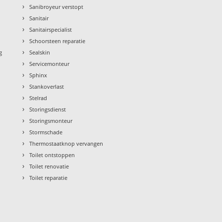
›
Sanibroyeur verstopt
›
Sanitair
›
Sanitairspecialist
›
Schoorsteen reparatie
›
g
Sealskin
›
Servicemonteur
›
Sphinx
›
Stankoverlast
›
Stelrad
›
Storingsdienst
›
Storingsmonteur
›
Stormschade
›
Thermostaatknop vervangen
›
Toilet ontstoppen
›
Toilet renovatie
›
Toilet reparatie