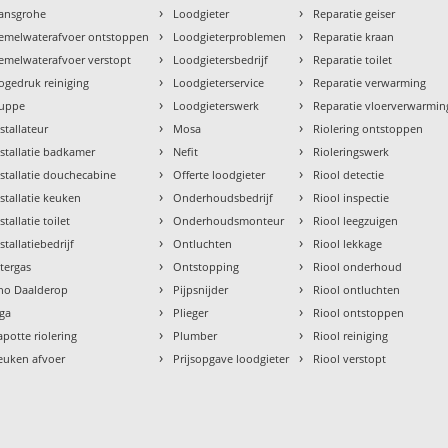
›
›
ansgrohe
Loodgieter
Reparatie geiser
›
›
emelwaterafvoer ontstoppen
Loodgieterproblemen
Reparatie kraan
›
›
emelwaterafvoer verstopt
Loodgietersbedrijf
Reparatie toilet
›
›
ogedruk reiniging
Loodgieterservice
Reparatie verwarming
›
›
uppe
Loodgieterswerk
Reparatie vloerverwarmin
›
›
nstallateur
Mosa
Riolering ontstoppen
›
›
nstallatie badkamer
Nefit
Rioleringswerk
›
›
nstallatie douchecabine
Offerte loodgieter
Riool detectie
›
›
nstallatie keuken
Onderhoudsbedrijf
Riool inspectie
›
›
stallatie toilet
Onderhoudsmonteur
Riool leegzuigen
›
›
stallatiebedrijf
Ontluchten
Riool lekkage
›
›
ntergas
Ontstopping
Riool onderhoud
›
›
tho Daalderop
Pijpsnijder
Riool ontluchten
›
›
aga
Plieger
Riool ontstoppen
›
›
apotte riolering
Plumber
Riool reiniging
›
›
euken afvoer
Prijsopgave loodgieter
Riool verstopt