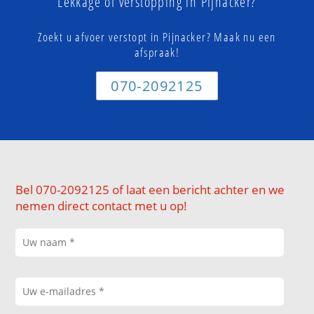
Lekkage of verstopping in Pijnacker?
Zoekt u afvoer verstopt in Pijnacker? Maak nu een
afspraak!
070-2092125
Bel 070-2092125 of laat een bericht achter en we
nemen direct contact met u op!