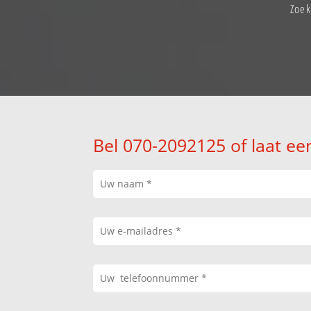
Zoek
Bel 070-2092125 of laat ee