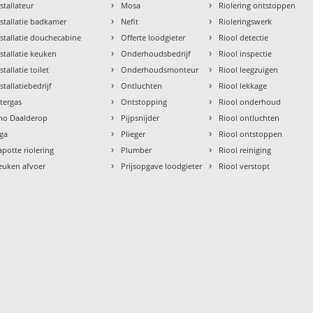
›
›
nstallateur
Mosa
Riolering ontstoppen
›
›
nstallatie badkamer
Nefit
Rioleringswerk
›
›
nstallatie douchecabine
Offerte loodgieter
Riool detectie
›
›
nstallatie keuken
Onderhoudsbedrijf
Riool inspectie
›
›
stallatie toilet
Onderhoudsmonteur
Riool leegzuigen
›
›
stallatiebedrijf
Ontluchten
Riool lekkage
›
›
ntergas
Ontstopping
Riool onderhoud
›
›
tho Daalderop
Pijpsnijder
Riool ontluchten
›
›
aga
Plieger
Riool ontstoppen
›
›
apotte riolering
Plumber
Riool reiniging
›
›
euken afvoer
Prijsopgave loodgieter
Riool verstopt