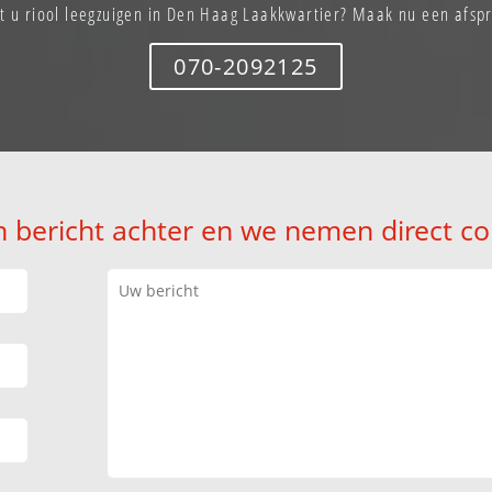
t u riool leegzuigen in Den Haag Laakkwartier? Maak nu een afsp
070-2092125
n bericht achter en we nemen direct co