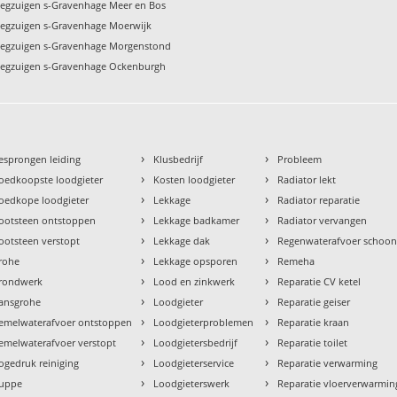
eegzuigen s-Gravenhage Meer en Bos
leegzuigen s-Gravenhage Moerwijk
leegzuigen s-Gravenhage Morgenstond
leegzuigen s-Gravenhage Ockenburgh
›
›
esprongen leiding
Klusbedrijf
Probleem
›
›
oedkoopste loodgieter
Kosten loodgieter
Radiator lekt
›
›
oedkope loodgieter
Lekkage
Radiator reparatie
›
›
ootsteen ontstoppen
Lekkage badkamer
Radiator vervangen
›
›
ootsteen verstopt
Lekkage dak
Regenwaterafvoer schoo
›
›
rohe
Lekkage opsporen
Remeha
›
›
rondwerk
Lood en zinkwerk
Reparatie CV ketel
›
›
ansgrohe
Loodgieter
Reparatie geiser
›
›
emelwaterafvoer ontstoppen
Loodgieterproblemen
Reparatie kraan
›
›
emelwaterafvoer verstopt
Loodgietersbedrijf
Reparatie toilet
›
›
ogedruk reiniging
Loodgieterservice
Reparatie verwarming
›
›
uppe
Loodgieterswerk
Reparatie vloerverwarmin