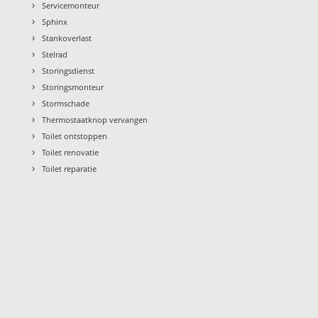
›
Servicemonteur
›
Sphinx
›
Stankoverlast
›
Stelrad
›
Storingsdienst
›
Storingsmonteur
›
Stormschade
›
Thermostaatknop vervangen
›
Toilet ontstoppen
›
Toilet renovatie
›
Toilet reparatie