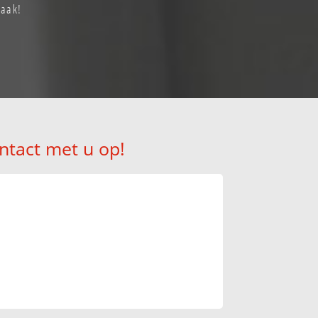
raak!
ntact met u op!