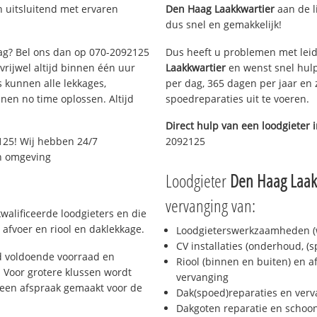
n uitsluitend met ervaren
Den Haag Laakkwartier
aan de li
dus snel en gemakkelijk!
aag? Bel ons dan op 070-2092125
Dus heeft u problemen met leid
 vrijwel altijd binnen één uur
Laakkwartier
en wenst snel hulp
 kunnen alle lekkages,
per dag, 365 dagen per jaar en z
en no time oplossen. Altijd
spoedreparaties uit te voeren.
Direct hulp van een loodgieter 
125! Wij hebben 24/7
2092125
en omgeving
Loodgieter
Den Haag Laak
vervanging van:
walificeerde loodgieters en die
afvoer en riool en daklekkage.
Loodgieterswerkzaamheden (w
CV installaties (onderhoud, (
d voldoende voorraad en
Riool (binnen en buiten) en a
 Voor grotere klussen wordt
vervanging
 een afspraak gemaakt voor de
Dak(spoed)reparaties en verv
Dakgoten reparatie en scho