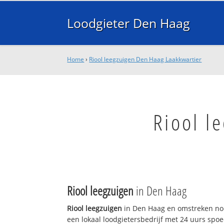
Loodgieter Den Haag
Home
›
Riool leegzuigen Den Haag Laakkwartier
Riool l
Riool leegzuigen
in Den Haag
Riool leegzuigen
in Den Haag en omstreken nod
een lokaal loodgietersbedrijf met 24 uurs sp