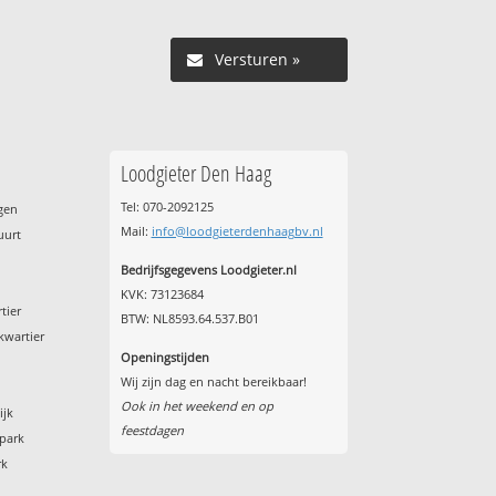
Versturen »
Loodgieter Den Haag
Tel: 070-2092125
gen
Mail:
info@loodgieterdenhaagbv.nl
uurt
Bedrijfsgegevens Loodgieter.nl
KVK: 73123684
tier
BTW: NL8593.64.537.B01
kwartier
Openingstijden
Wij zijn dag en nacht bereikbaar!
Ook in het weekend en op
ijk
feestdagen
kpark
rk