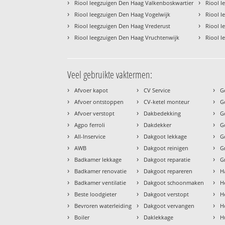
›
›
Riool leegzuigen Den Haag Valkenboskwartier
Riool l
›
›
Riool leegzuigen Den Haag Vogelwijk
Riool 
›
›
Riool leegzuigen Den Haag Vrederust
Riool 
›
›
Riool leegzuigen Den Haag Vruchtenwijk
Riool 
Veel gebruikte vaktermen:
›
›
›
Afvoer kapot
CV Service
G
›
›
›
Afvoer ontstoppen
CV-ketel monteur
G
›
›
›
Afvoer verstopt
Dakbedekking
G
›
›
›
Agpo ferroli
Dakdekker
G
›
›
›
All-Inservice
Dakgoot lekkage
G
›
›
›
AWB
Dakgoot reinigen
G
›
›
›
Badkamer lekkage
Dakgoot reparatie
G
›
›
›
Badkamer renovatie
Dakgoot repareren
H
›
›
›
Badkamer ventilatie
Dakgoot schoonmaken
H
›
›
›
Beste loodgieter
Dakgoot verstopt
H
›
›
›
Bevroren waterleiding
Dakgoot vervangen
H
›
›
›
Boiler
Daklekkage
H