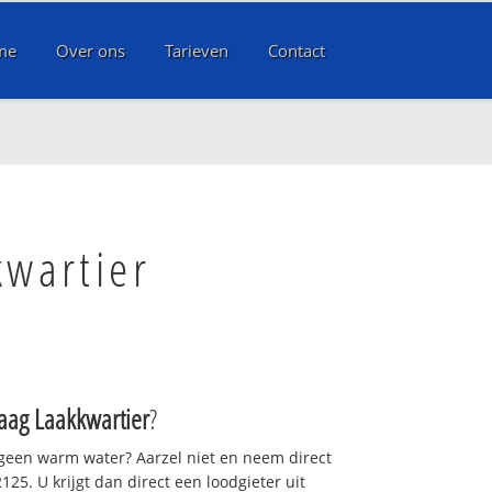
me
Over ons
Tarieven
Contact
kwartier
aag Laakkwartier
?
 geen warm water? Aarzel niet en neem direct
25. U krijgt dan direct een loodgieter uit