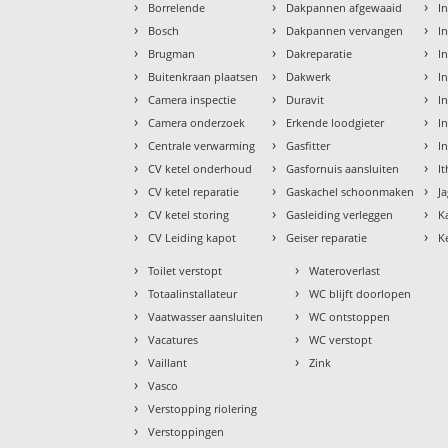
›
›
›
Borrelende
Dakpannen afgewaaid
I
›
›
›
Bosch
Dakpannen vervangen
I
›
›
›
Brugman
Dakreparatie
I
›
›
›
Buitenkraan plaatsen
Dakwerk
I
›
›
›
Camera inspectie
Duravit
In
›
›
›
Camera onderzoek
Erkende loodgieter
In
›
›
›
Centrale verwarming
Gasfitter
I
›
›
›
CV ketel onderhoud
Gasfornuis aansluiten
I
›
›
›
CV ketel reparatie
Gaskachel schoonmaken
J
›
›
›
CV ketel storing
Gasleiding verleggen
K
›
›
›
CV Leiding kapot
Geiser reparatie
K
›
›
Toilet verstopt
Wateroverlast
›
›
Totaalinstallateur
WC blijft doorlopen
›
›
Vaatwasser aansluiten
WC ontstoppen
›
›
Vacatures
WC verstopt
›
›
Vaillant
Zink
›
Vasco
›
Verstopping riolering
›
Verstoppingen