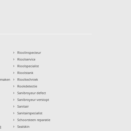
›
Rioolinspecteur
›
Rioolservice
›
Rioolspecialist
›
Rioolstank
›
nmaken
Riooltechniek
›
Rookdetectie
›
Sanibroyeur defect
›
Sanibroyeur verstopt
›
Sanitair
›
Sanitairspecialist
›
Schoorsteen reparatie
›
g
Sealskin