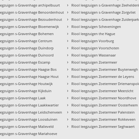
›
eegzuigen s-Gravenhage archipelbuurt
Riool leegzuigen s-Gravenhage Zeehelden
›
leegzuigen s-Gravenhage Benoordenhout
Riool leegzuigen s-Gravenhage Zorgvliet
›
leegzuigen s-Gravenhage Bezoudenhout
Riool leegzuigen s-Gravenhage Zuiderpar
›
leegzuigen s-Gravenhage Bloemenwijk
Riool leegzuigen Scheveningen
›
leegzuigen s-Gravenhage Bohemen
Riool leegzuigen the Hague
›
leegzuigen s-Gravenhage Centrum
Riool leegzuigen Voorburg
›
leegzuigen s-Gravenhage Duindorp
Riool leegzuigen Voorschoten
›
leegzuigen s-Gravenhage Duinoord
Riool leegzuigen Wassenaar
›
leegzuigen s-Gravenhage Escamp
Riool leegzuigen Zoetermeer
›
leegzuigen s-Gravenhage Haagse Bos
Riool leegzuigen Zoetermeer Buytenwegh
›
leegzuigen s-Gravenhage Haagse Hout
Riool leegzuigen Zoetermeer de Leyens
›
eegzuigen s-Gravenhage Houtwijk
Riool leegzuigen Zoetermeer Driemanspol
›
eegzuigen s-Gravenhage Kijkduin
Riool leegzuigen Zoetermeer Meerzicht
›
eegzuigen s-Gravenhage Laak
Riool leegzuigen Zoetermeer Noordhove
›
eegzuigen s-Gravenhage Laakkwartier
Riool leegzuigen Zoetermeer Oosterheem
›
leegzuigen s-Gravenhage Leidschenveen
Riool leegzuigen Zoetermeer Palenstein
›
leegzuigen s-Gravenhage Loosduinen
Riool leegzuigen Zoetermeer Rokkeveen
›
eegzuigen s-Gravenhage Malieveld
Riool leegzuigen Zoetermeer Seghwaert
leegzuigen s-Gravenhage Mariahoeve