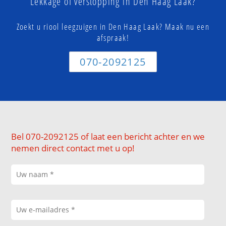
Lekkage of verstopping in Den Haag Laak?
Zoekt u riool leegzuigen in Den Haag Laak? Maak nu een
afspraak!
070-2092125
Bel 070-2092125 of laat een bericht achter en we
nemen direct contact met u op!